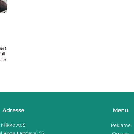
lært
ull
ter.
s...
Adresse
Menu
Reklame
Om oss