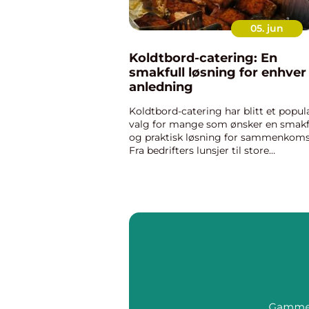
05. jun
Koldtbord-catering: En
smakfull løsning for enhver
anledning
Koldtbord-catering har blitt et popu
valg for mange som ønsker en smakf
og praktisk løsning for sammenkoms
Fra bedrifters lunsjer til store
familiefester, koldtbord tilbyr noe for
alle. Men hva er det egentlig som gj&o