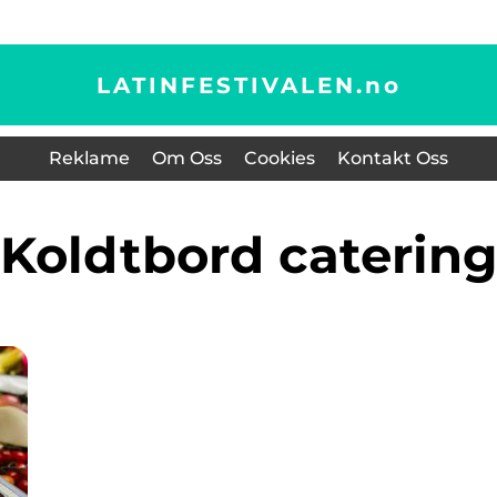
LATINFESTIVALEN.
no
Reklame
Om Oss
Cookies
Kontakt Oss
koldtbord caterin