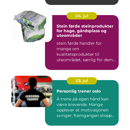
04. jul
Stein førde steinprodukter
for hage, gårdsplass og
uteområder
stein førde handler for
mange om
kvalitetsprodukter til
uteområdet, særlig for dem
som vil kombinere...
03. jul
Personlig trener oslo
Å trene på egen hånd kan
være krevende. Mange
opplever at motivasjonen
svinger, framgangen stopper
o...