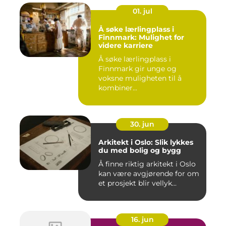
01. jul
Å søke lærlingplass i
Finnmark: Mulighet for
videre karriere
Å søke lærlingplass i
Finnmark gir unge og
voksne muligheten til å
kombiner...
30. jun
Arkitekt i Oslo: Slik lykkes
du med bolig og bygg
Å finne riktig arkitekt i Oslo
kan være avgjørende for om
et prosjekt blir vellyk...
16. jun