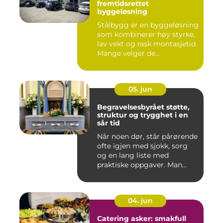
fremtidsrettet
byggeløsning
Stålbygg er en byggeløsning
som kombinerer høy styrke,
lav vekt og rask montasjetid.
Mange velger de...
05. jun
Begravelsesbyrået støtte,
struktur og trygghet i en
sår tid
Når noen dør, står pårørende
ofte igjen med sjokk, sorg
og en lang liste med
praktiske oppgaver. Man...
04. jun
Catering asker: smakfull