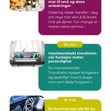
mat til små og store
anledninger
Catering Asker handler i dag
om mye mer enn å få levert
mat på døren. For mange er
maten selve ramme...
03. jun
Interiørarkitekt trondheim
når funksjon møter
personlighet
En interiørarkitekt
Trondheim hjelper boligeiere
og bedrifter med å skape
rom som både fungerer i
hv...
13. mai
Eu-kontroll oslo slik får du