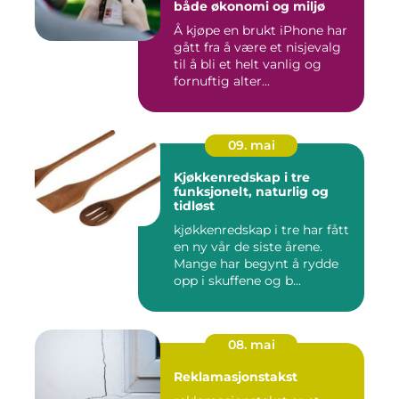
både økonomi og miljø
Å kjøpe en brukt iPhone har
gått fra å være et nisjevalg
til å bli et helt vanlig og
fornuftig alter...
09. mai
Kjøkkenredskap i tre
funksjonelt, naturlig og
tidløst
kjøkkenredskap i tre har fått
en ny vår de siste årene.
Mange har begynt å rydde
opp i skuffene og b...
08. mai
Reklamasjonstakst