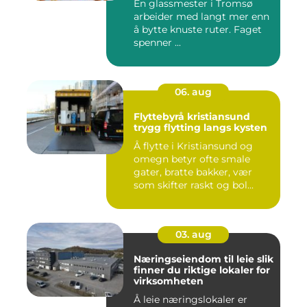
En glassmester i Tromsø
arbeider med langt mer enn
å bytte knuste ruter. Faget
spenner ...
06. aug
Flyttebyrå kristiansund
trygg flytting langs kysten
Å flytte i Kristiansund og
omegn betyr ofte smale
gater, bratte bakker, vær
som skifter raskt og bol...
03. aug
Næringseiendom til leie slik
finner du riktige lokaler for
virksomheten
Å leie næringslokaler er