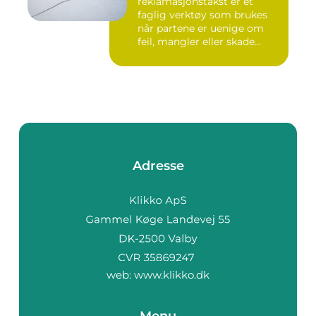
reklamasjonstakst er et
faglig verktøy som brukes
når partene er uenige om
feil, mangler eller skade...
Adresse
web:
www.klikko.dk
Menu