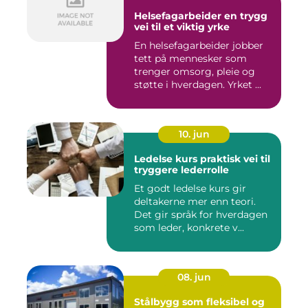
Helsefagarbeider en trygg
vei til et viktig yrke
En helsefagarbeider jobber
tett på mennesker som
trenger omsorg, pleie og
støtte i hverdagen. Yrket ...
10. jun
Ledelse kurs praktisk vei til
tryggere lederrolle
Et godt ledelse kurs gir
deltakerne mer enn teori.
Det gir språk for hverdagen
som leder, konkrete v...
08. jun
Stålbygg som fleksibel og