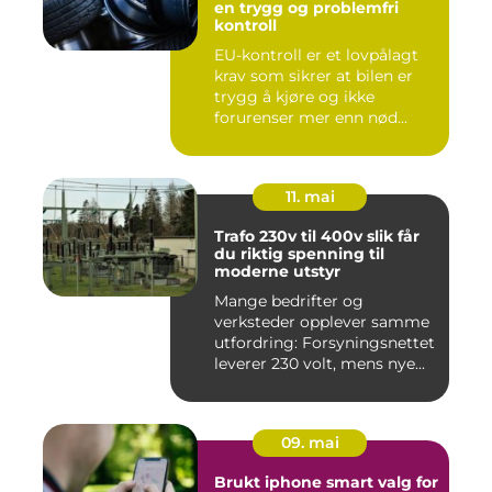
en trygg og problemfri
kontroll
EU-kontroll er et lovpålagt
krav som sikrer at bilen er
trygg å kjøre og ikke
forurenser mer enn nød...
11. mai
Trafo 230v til 400v slik får
du riktig spenning til
moderne utstyr
Mange bedrifter og
verksteder opplever samme
utfordring: Forsyningsnettet
leverer 230 volt, mens nye...
09. mai
Brukt iphone smart valg for