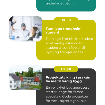
underlaget påvir...
10. jul
Tannlege trondheim
student
Tannlege Trondheim student
er et vanlig søkeord for
studenter som flytter til
byen og trenger en fas...
07. jul
Prosjektutvikling i praksis
fra idé til ferdig bygg
En vellykket byggeprosess
starter lenge før første
spadetak. Gode prosjekter
formes i skjæringspunkt...