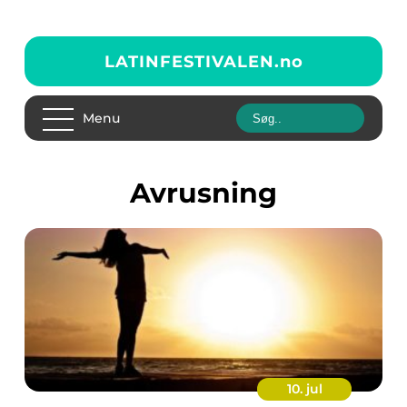
LATINFESTIVALEN.
no
Menu
avrusning
10. jul