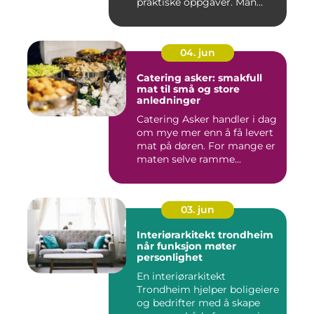
praktiske oppgaver. Man...
04. jun
Catering asker: smakfull
mat til små og store
anledninger
Catering Asker handler i dag
om mye mer enn å få levert
mat på døren. For mange er
maten selve ramme...
03. jun
Interiørarkitekt trondheim
når funksjon møter
personlighet
En interiørarkitekt
Trondheim hjelper boligeiere
og bedrifter med å skape