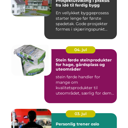
Prosjektutvikling i praksis
fra idé til ferdig bygg
En vellykket byggeprosess
starter lenge før første
spadetak. Gode prosjekter
formes i skjæringspunkt...
04. jul
Stein førde steinprodukter
for hage, gårdsplass og
uteområder
stein førde handler for
mange om
kvalitetsprodukter til
uteområdet, særlig for dem
som vil kombinere...
03. jul
Personlig trener oslo