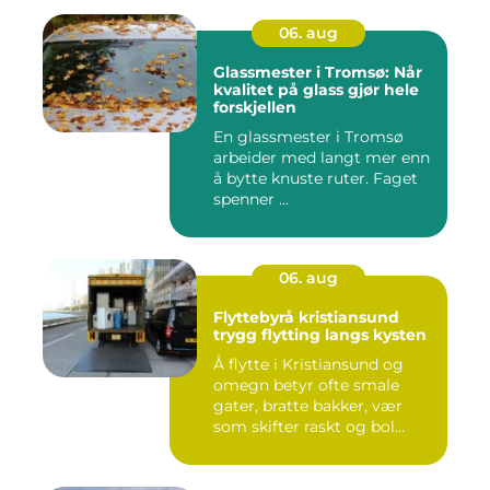
06. aug
Glassmester i Tromsø: Når
kvalitet på glass gjør hele
forskjellen
En glassmester i Tromsø
arbeider med langt mer enn
å bytte knuste ruter. Faget
spenner ...
06. aug
Flyttebyrå kristiansund
trygg flytting langs kysten
Å flytte i Kristiansund og
omegn betyr ofte smale
gater, bratte bakker, vær
som skifter raskt og bol...