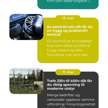
rom som både fungerer i
hv...
13. mai
Eu-kontroll oslo slik får du
en trygg og problemfri
kontroll
EU-kontroll er et lovpålagt
krav som sikrer at bilen er
trygg å kjøre og ikke
forurenser mer enn nød...
11. mai
Trafo 230v til 400v slik får
du riktig spenning til
moderne utstyr
Mange bedrifter og
verksteder opplever samme
utfordring: Forsyningsnettet