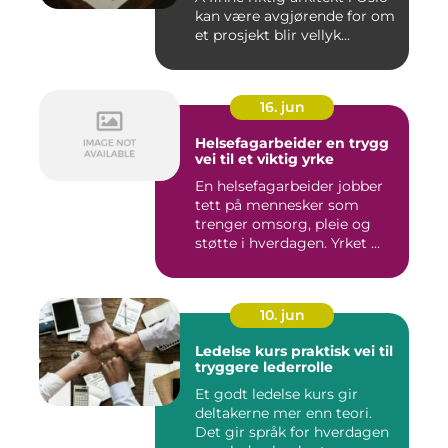
kan være avgjørende for om
et prosjekt blir vellyk...
16. jun
Helsefagarbeider en trygg
vei til et viktig yrke
En helsefagarbeider jobber
tett på mennesker som
trenger omsorg, pleie og
støtte i hverdagen. Yrket ...
10. jun
Ledelse kurs praktisk vei til
tryggere lederrolle
Et godt ledelse kurs gir
deltakerne mer enn teori.
Det gir språk for hverdagen