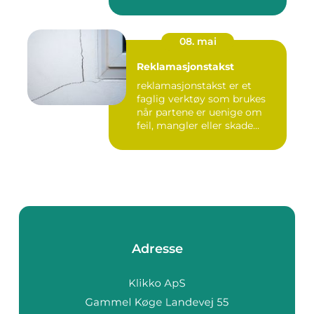
08. mai
Reklamasjonstakst
reklamasjonstakst er et
faglig verktøy som brukes
når partene er uenige om
feil, mangler eller skade...
Adresse