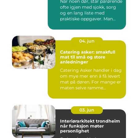
Når noen dør, står pårørende
ofte igjen med sjokk, sorg
og en lang liste med
praktiske oppgaver. Man...
04. jun
Catering asker: smakfull
mat til små og store
anledninger
Catering Asker handler i dag
om mye mer enn å få levert
mat på døren. For mange er
maten selve ramme...
03. jun
Interiørarkitekt trondheim
når funksjon møter
personlighet