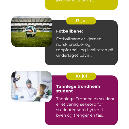
økonomi. Enten s...
13. jul
Fotballbane:
Fotballbane er kjernen i
norsk bredde- og
toppfotball, og kvaliteten på
underlaget påvir...
10. jul
Tannlege trondheim
student
Tannlege Trondheim student
er et vanlig søkeord for
studenter som flytter til
byen og trenger en fas...