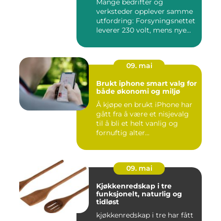
Mange bedrifter og
verksteder opplever samme
utfordring: Forsyningsnettet
leverer 230 volt, mens nye...
09. mai
Brukt iphone smart valg for
både økonomi og miljø
Å kjøpe en brukt iPhone har
gått fra å være et nisjevalg
til å bli et helt vanlig og
fornuftig alter...
09. mai
Kjøkkenredskap i tre
funksjonelt, naturlig og
tidløst
kjøkkenredskap i tre har fått