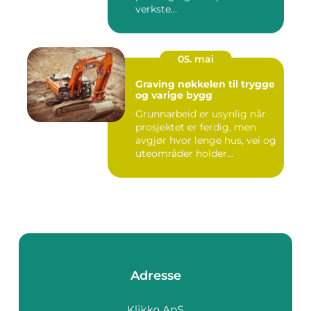
verkste...
05. mai
Graving nøkkelen til trygge
og varige bygg
Grunnarbeid er usynlig når
prosjektet er ferdig, men
avgjør hvor lenge hus, vei og
uteområder holder...
Adresse