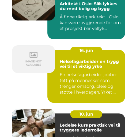
Arkitekt i Oslo: Slik lykkes
du med bolig og bygg
Å finne riktig arkitekt i Oslo
kan være avgjørende for om
et prosjekt blir vellyk...
16. jun
Helsefagarbeider en trygg
vei til et viktig yrke
En helsefagarbeider jobber
tett på mennesker som
trenger omsorg, pleie og
støtte i hverdagen. Yrket ...
10. jun
Ledelse kurs praktisk vei til
tryggere lederrolle