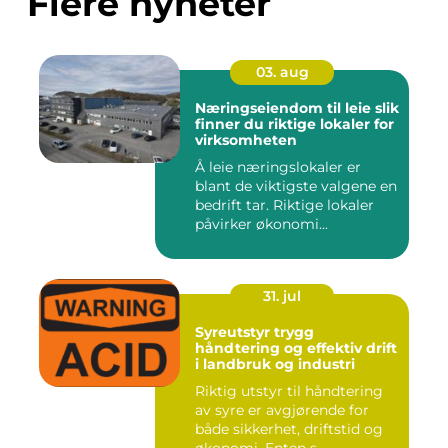
Flere nyheter
03. aug
Næringseiendom til leie slik
finner du riktige lokaler for
virksomheten
Å leie næringslokaler er
blant de viktigste valgene en
bedrift tar. Riktige lokaler
påvirker økonomi...
31. jul
Syreutstyr trygg
håndtering og effektiv drift
i landbruk og industri
Riktig utstyr til håndtering
av syre er avgjørende for
både sikkerhet, driftstid og