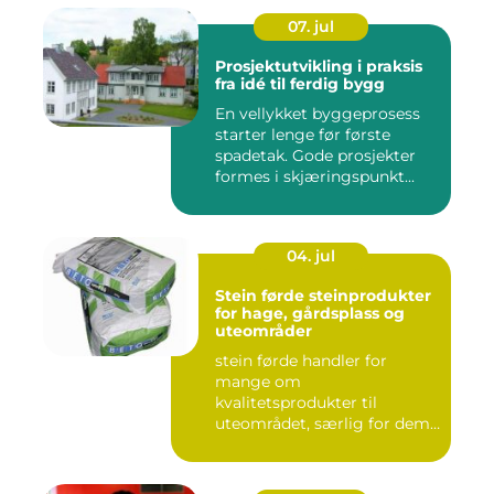
07. jul
Prosjektutvikling i praksis
fra idé til ferdig bygg
En vellykket byggeprosess
starter lenge før første
spadetak. Gode prosjekter
formes i skjæringspunkt...
04. jul
Stein førde steinprodukter
for hage, gårdsplass og
uteområder
stein førde handler for
mange om
kvalitetsprodukter til
uteområdet, særlig for dem
som vil kombinere...