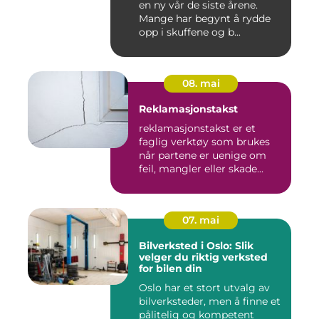
en ny vår de siste årene.
Mange har begynt å rydde
opp i skuffene og b...
08. mai
Reklamasjonstakst
reklamasjonstakst er et
faglig verktøy som brukes
når partene er uenige om
feil, mangler eller skade...
07. mai
Bilverksted i Oslo: Slik
velger du riktig verksted
for bilen din
Oslo har et stort utvalg av
bilverksteder, men å finne et
pålitelig og kompetent