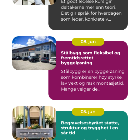
Et godt ledelse kurs gir
deltakerne mer enn teori.
Det gir språk for hverdagen
som leder, konkrete v...
08. jun
Stålbygg som fleksibel og
fremtidsrettet
byggeløsning
Stålbygg er en byggeløsning
som kombinerer høy styrke,
lav vekt og rask montasjetid.
Mange velger de...
05. jun
Begravelsesbyrået støtte,
struktur og trygghet i en
sår tid