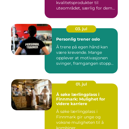
kvalitetsprodukter til
uteområdet, særlig for dem
som vil kombinere...
03. jul
Personlig trener oslo
Å trene på egen hånd kan
være krevende. Mange
opplever at motivasjonen
svinger, framgangen stopper
o...
01. jul
Å søke lærlingplass i
Finnmark: Mulighet for
videre karriere
Å søke lærlingplass i
Finnmark gir unge og
voksne muligheten til å
kombiner...