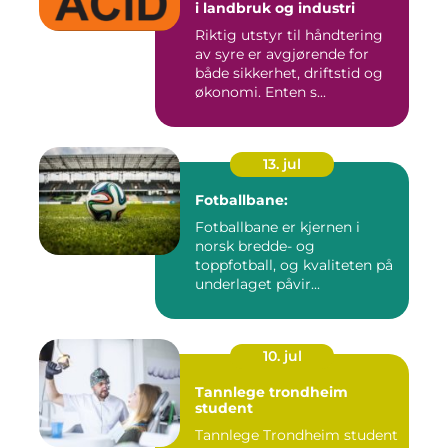
i landbruk og industri
Riktig utstyr til håndtering
av syre er avgjørende for
både sikkerhet, driftstid og
økonomi. Enten s...
13. jul
Fotballbane:
Fotballbane er kjernen i
norsk bredde- og
toppfotball, og kvaliteten på
underlaget påvir...
10. jul
Tannlege trondheim
student
Tannlege Trondheim student