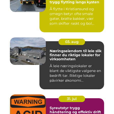
trygg flytting langs kysten
Å flytte i Kristiansund og
omegn betyr ofte smale
gater, bratte bakker, vær
som skifter raskt og bol...
03. aug
Næringseiendom til leie slik
finner du riktige lokaler for
virksomheten
Å leie næringslokaler er
blant de viktigste valgene en
bedrift tar. Riktige lokaler
påvirker økonomi...
31. jul
Syreutstyr trygg
håndtering og effektiv drift