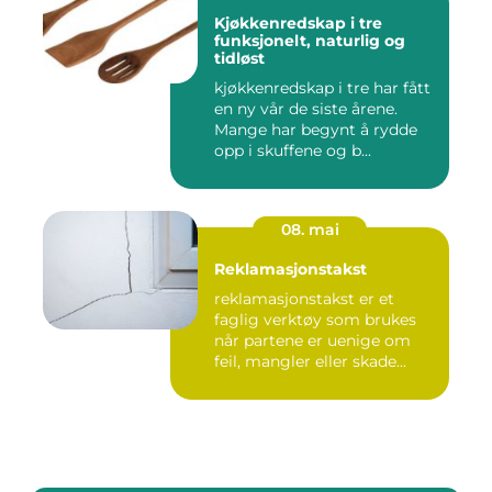
Kjøkkenredskap i tre
funksjonelt, naturlig og
tidløst
kjøkkenredskap i tre har fått
en ny vår de siste årene.
Mange har begynt å rydde
opp i skuffene og b...
08. mai
Reklamasjonstakst
reklamasjonstakst er et
faglig verktøy som brukes
når partene er uenige om
feil, mangler eller skade...