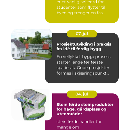
er et vanlig søkeord for
studenter som flytter til
byen og trenger en fas...
07. jul
Prosjektutvikling i praksis
fra idé til ferdig bygg
En vellykket byggeprosess
starter lenge før første
spadetak. Gode prosjekter
formes i skjæringspunkt...
04. jul
Stein førde steinprodukter
for hage, gårdsplass og
uteområder
stein førde handler for
mange om