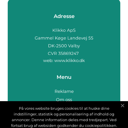
Adresse
web:
www.klikko.dk
Menu
Reklame
Om oss
Cookies
På vores website bruges cookies til at huske dine
indstillinger, statistik og personalisering af indhold og
Kontakt Oss
annoncer. Denne information deles med tredjepart. Ved
Sitemap
fortsat brug af websiden godkender du cookiepolitikken.