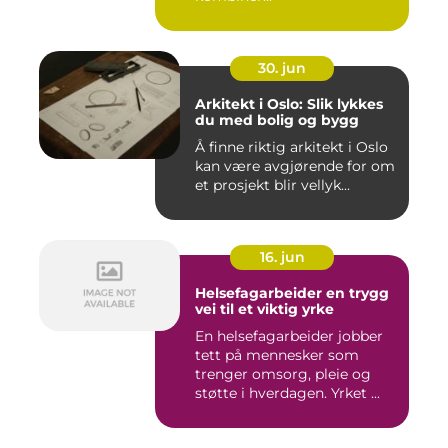
30. jun
Arkitekt i Oslo: Slik lykkes
du med bolig og bygg
Å finne riktig arkitekt i Oslo
kan være avgjørende for om
et prosjekt blir vellyk...
16. jun
Helsefagarbeider en trygg
vei til et viktig yrke
En helsefagarbeider jobber
tett på mennesker som
trenger omsorg, pleie og
støtte i hverdagen. Yrket ...