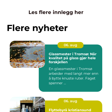
Les flere innlegg her
Flere nyheter
06. aug
Glassmester i Tromsø: Når
kvalitet på glass gjør hele
forskjellen
En glassmester i Tromsø
arbeider med langt mer enn
å bytte knuste ruter. Faget
spenner ...
06. aug
Flyttebyrå kristiansund