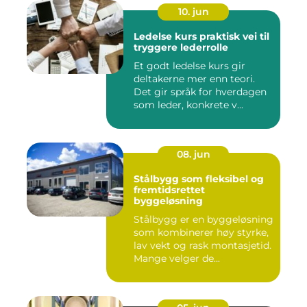
10. jun
Ledelse kurs praktisk vei til
tryggere lederrolle
Et godt ledelse kurs gir
deltakerne mer enn teori.
Det gir språk for hverdagen
som leder, konkrete v...
08. jun
Stålbygg som fleksibel og
fremtidsrettet
byggeløsning
Stålbygg er en byggeløsning
som kombinerer høy styrke,
lav vekt og rask montasjetid.
Mange velger de...