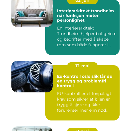
03. jun
Interiørarkitekt trondheim
når funksjon møter
personlighet
En interiørarkitekt
Trondheim hjelper boligeiere
og bedrifter med å skape
rom som både fungerer i
hv...
13. mai
Eu-kontroll oslo slik får du
en trygg og problemfri
kontroll
EU-kontroll er et lovpålagt
krav som sikrer at bilen er
trygg å kjøre og ikke
forurenser mer enn nød...