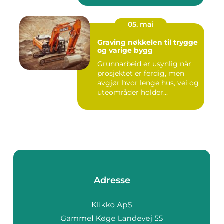
05. mai
Graving nøkkelen til trygge
og varige bygg
Grunnarbeid er usynlig når
prosjektet er ferdig, men
avgjør hvor lenge hus, vei og
uteområder holder...
Adresse