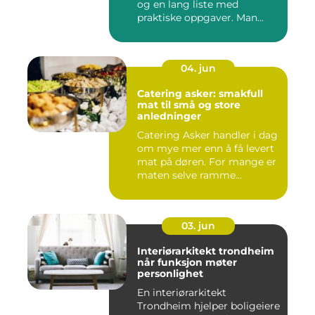
og en lang liste med
praktiske oppgaver. Man...
04. jun
Catering asker: smakfull
mat til små og store
anledninger
Catering Asker handler i dag
om mye mer enn å få levert
mat på døren. For mange er
maten selve ramme...
03. jun
Interiørarkitekt trondheim
når funksjon møter
personlighet
En interiørarkitekt
Trondheim hjelper boligeiere