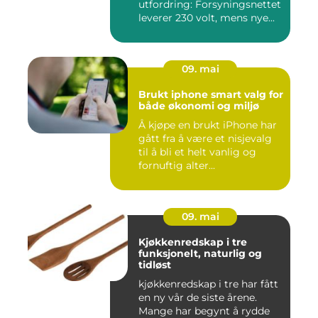
utfordring: Forsyningsnettet
leverer 230 volt, mens nye...
09. mai
Brukt iphone smart valg for
både økonomi og miljø
Å kjøpe en brukt iPhone har
gått fra å være et nisjevalg
til å bli et helt vanlig og
fornuftig alter...
09. mai
Kjøkkenredskap i tre
funksjonelt, naturlig og
tidløst
kjøkkenredskap i tre har fått
en ny vår de siste årene.
Mange har begynt å rydde