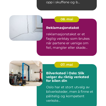
opp i skuffene og b...
08. mai
Reklamasjonstakst
reklamasjonstakst er et
faglig verktøy som brukes
når partene er uenige om
feil, mangler eller skade...
07. mai
Bilverksted i Oslo: Slik
velger du riktig verksted
for bilen din
Oslo har et stort utvalg av
bilverksteder, men å finne et
pålitelig og kompetent
verkste...