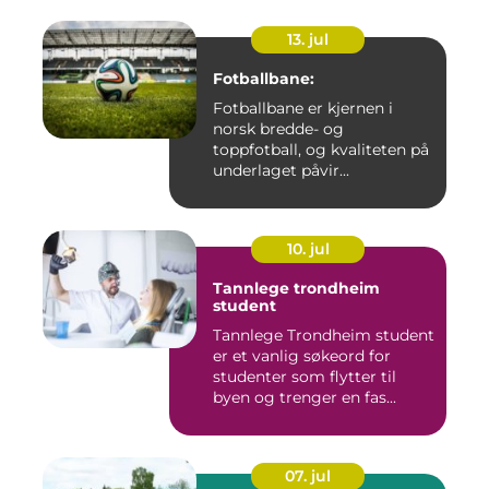
13. jul
Fotballbane:
Fotballbane er kjernen i
norsk bredde- og
toppfotball, og kvaliteten på
underlaget påvir...
10. jul
Tannlege trondheim
student
Tannlege Trondheim student
er et vanlig søkeord for
studenter som flytter til
byen og trenger en fas...
07. jul