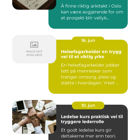
Å finne riktig arkitekt i Oslo
kan være avgjørende for om
et prosjekt blir vellyk...
16. jun
Helsefagarbeider en trygg
vei til et viktig yrke
En helsefagarbeider jobber
tett på mennesker som
trenger omsorg, pleie og
støtte i hverdagen. Yrket ...
10. jun
Ledelse kurs praktisk vei til
tryggere lederrolle
Et godt ledelse kurs gir
deltakerne mer enn teori.