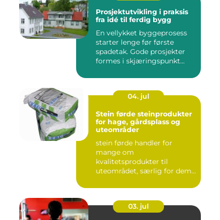
Prosjektutvikling i praksis
fra idé til ferdig bygg
En vellykket byggeprosess
starter lenge før første
spadetak. Gode prosjekter
formes i skjæringspunkt...
04. jul
Stein førde steinprodukter
for hage, gårdsplass og
uteområder
stein førde handler for
mange om
kvalitetsprodukter til
uteområdet, særlig for dem
som vil kombinere...
03. jul