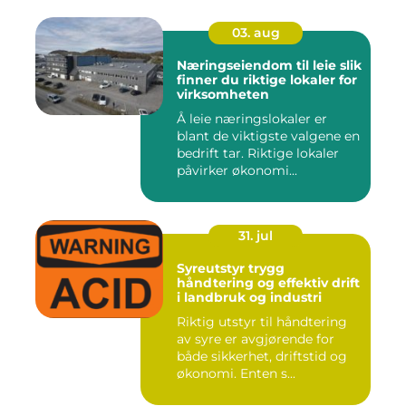
03. aug
Næringseiendom til leie slik
finner du riktige lokaler for
virksomheten
Å leie næringslokaler er
blant de viktigste valgene en
bedrift tar. Riktige lokaler
påvirker økonomi...
31. jul
Syreutstyr trygg
håndtering og effektiv drift
i landbruk og industri
Riktig utstyr til håndtering
av syre er avgjørende for
både sikkerhet, driftstid og
økonomi. Enten s...