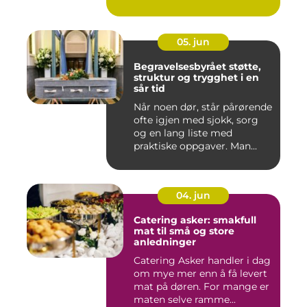
05. jun
Begravelsesbyrået støtte,
struktur og trygghet i en
sår tid
Når noen dør, står pårørende
ofte igjen med sjokk, sorg
og en lang liste med
praktiske oppgaver. Man...
04. jun
Catering asker: smakfull
mat til små og store
anledninger
Catering Asker handler i dag
om mye mer enn å få levert
mat på døren. For mange er
maten selve ramme...