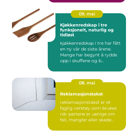
09. mai
Kjøkkenredskap i tre
funksjonelt, naturlig og
tidløst
kjøkkenredskap i tre har fått
en ny vår de siste årene.
Mange har begynt å rydde
opp i skuffene og b...
08. mai
Reklamasjonstakst
reklamasjonstakst er et
faglig verktøy som brukes
når partene er uenige om
feil, mangler eller skade...