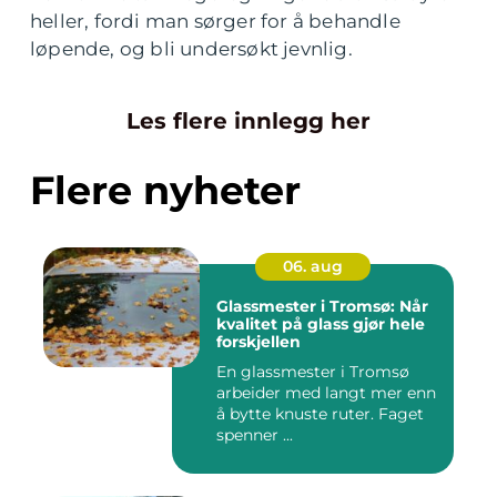
heller, fordi man sørger for å behandle
løpende, og bli undersøkt jevnlig.
Les flere innlegg her
Flere nyheter
06. aug
Glassmester i Tromsø: Når
kvalitet på glass gjør hele
forskjellen
En glassmester i Tromsø
arbeider med langt mer enn
å bytte knuste ruter. Faget
spenner ...