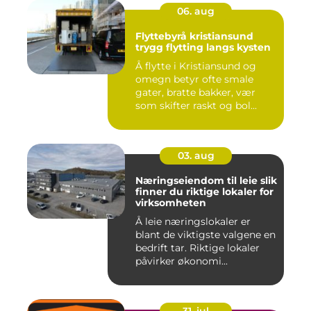
06. aug
Flyttebyrå kristiansund
trygg flytting langs kysten
Å flytte i Kristiansund og
omegn betyr ofte smale
gater, bratte bakker, vær
som skifter raskt og bol...
03. aug
Næringseiendom til leie slik
finner du riktige lokaler for
virksomheten
Å leie næringslokaler er
blant de viktigste valgene en
bedrift tar. Riktige lokaler
påvirker økonomi...
31. jul