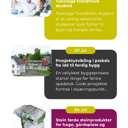
Tannlege trondheim
student
Tannlege Trondheim student
er et vanlig søkeord for
studenter som flytter til
byen og trenger en fas...
07. jul
Prosjektutvikling i praksis
fra idé til ferdig bygg
En vellykket byggeprosess
starter lenge før første
spadetak. Gode prosjekter
formes i skjæringspunkt...
04. jul
Stein førde steinprodukter
for hage, gårdsplass og