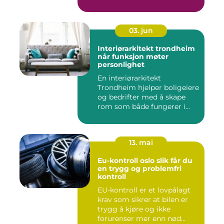
03. jun
Interiørarkitekt trondheim
når funksjon møter
personlighet
En interiørarkitekt
Trondheim hjelper boligeiere
og bedrifter med å skape
rom som både fungerer i
hv...
13. mai
Eu-kontroll oslo slik får du
en trygg og problemfri
kontroll
EU-kontroll er et lovpålagt
krav som sikrer at bilen er
trygg å kjøre og ikke
forurenser mer enn nød...