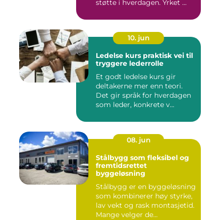
støtte i hverdagen. Yrket ...
10. jun
Ledelse kurs praktisk vei til
tryggere lederrolle
Et godt ledelse kurs gir
deltakerne mer enn teori.
Det gir språk for hverdagen
som leder, konkrete v...
08. jun
Stålbygg som fleksibel og
fremtidsrettet
byggeløsning
Stålbygg er en byggeløsning
som kombinerer høy styrke,
lav vekt og rask montasjetid.
Mange velger de...