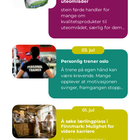
uteområder
stein førde handler for
mange om
kvalitetsprodukter til
uteområdet, særlig for dem
som vil kombinere...
03. jul
Personlig trener oslo
Å trene på egen hånd kan
være krevende. Mange
opplever at motivasjonen
svinger, framgangen stopper
o...
01. jul
Å søke lærlingplass i
Finnmark: Mulighet for
videre karriere
Å søke lærlingplass i