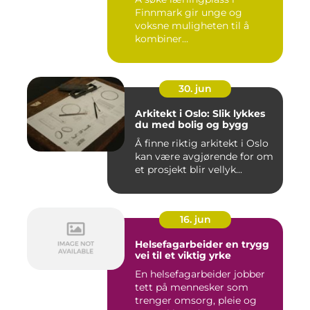
Finnmark gir unge og
voksne muligheten til å
kombiner...
30. jun
Arkitekt i Oslo: Slik lykkes
du med bolig og bygg
Å finne riktig arkitekt i Oslo
kan være avgjørende for om
et prosjekt blir vellyk...
16. jun
Helsefagarbeider en trygg
vei til et viktig yrke
En helsefagarbeider jobber
tett på mennesker som
trenger omsorg, pleie og