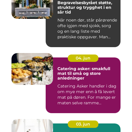
Begravelsesbyrået støtte,
struktur og trygghet i en
sår tid
Når noen dør, står pårørende
ofte igjen med sjokk, sorg
og en lang liste med
praktiske oppgaver. Man...
04. jun
Catering asker: smakfull
mat til små og store
anledninger
Catering Asker handler i dag
om mye mer enn å få levert
mat på døren. For mange er
maten selve ramme...
03. jun