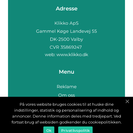
Adresse
web:
www.klikko.dk
Menu
Reklame
Om oss
Cookies
På vores website bruges cookies til at huske dine
indstillinger, statistik og personalisering af indhold og
Kontakt Oss
annoncer. Denne information deles med tredjepart. Ved
Sitemap
fortsat brug af websiden godkender du cookiepolitikken.
Ok
Privatlivspolitik