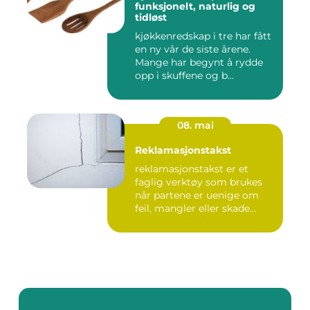
funksjonelt, naturlig og
tidløst
kjøkkenredskap i tre har fått
en ny vår de siste årene.
Mange har begynt å rydde
opp i skuffene og b...
08. mai
Reklamasjonstakst
reklamasjonstakst er et
faglig verktøy som brukes
når partene er uenige om
feil, mangler eller skade...