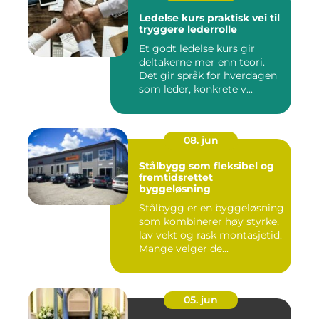
Ledelse kurs praktisk vei til
tryggere lederrolle
Et godt ledelse kurs gir
deltakerne mer enn teori.
Det gir språk for hverdagen
som leder, konkrete v...
08. jun
Stålbygg som fleksibel og
fremtidsrettet
byggeløsning
Stålbygg er en byggeløsning
som kombinerer høy styrke,
lav vekt og rask montasjetid.
Mange velger de...
05. jun