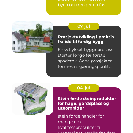
byen og trenger en fas...
07. jul
Prosjektutvikling i praksis
fra idé til ferdig bygg
En vellykket byggeprosess
starter lenge før første
spadetak. Gode prosjekter
formes i skjæringspunkt...
04. jul
Stein førde steinprodukter
for hage, gårdsplass og
uteområder
stein førde handler for
mange om
kvalitetsprodukter til