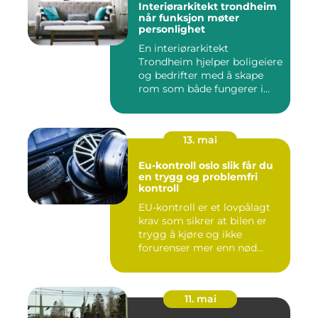
Interiørarkitekt trondheim
når funksjon møter
personlighet
En interiørarkitekt
Trondheim hjelper boligeiere
og bedrifter med å skape
rom som både fungerer i
hv...
13. mai
Eu-kontroll oslo slik får du
en trygg og problemfri
kontroll
EU-kontroll er et lovpålagt
krav som sikrer at bilen er
trygg å kjøre og ikke
forurenser mer enn nød...
11. mai