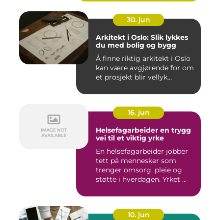
30. jun
Arkitekt i Oslo: Slik lykkes
du med bolig og bygg
Å finne riktig arkitekt i Oslo
kan være avgjørende for om
et prosjekt blir vellyk...
16. jun
Helsefagarbeider en trygg
vei til et viktig yrke
En helsefagarbeider jobber
tett på mennesker som
trenger omsorg, pleie og
støtte i hverdagen. Yrket ...
10. jun