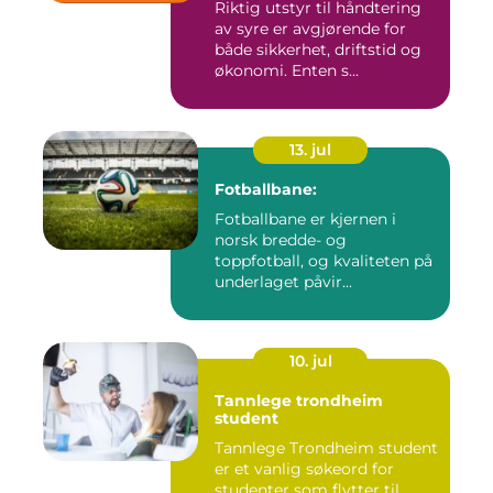
Riktig utstyr til håndtering
av syre er avgjørende for
både sikkerhet, driftstid og
økonomi. Enten s...
13. jul
Fotballbane:
Fotballbane er kjernen i
norsk bredde- og
toppfotball, og kvaliteten på
underlaget påvir...
10. jul
Tannlege trondheim
student
Tannlege Trondheim student
er et vanlig søkeord for
studenter som flytter til