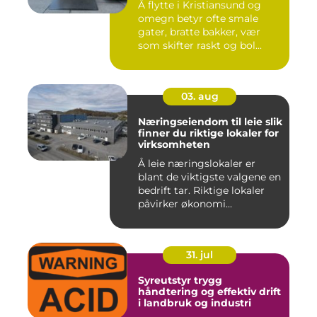
Å flytte i Kristiansund og
omegn betyr ofte smale
gater, bratte bakker, vær
som skifter raskt og bol...
03. aug
Næringseiendom til leie slik
finner du riktige lokaler for
virksomheten
Å leie næringslokaler er
blant de viktigste valgene en
bedrift tar. Riktige lokaler
påvirker økonomi...
31. jul
Syreutstyr trygg
håndtering og effektiv drift
i landbruk og industri