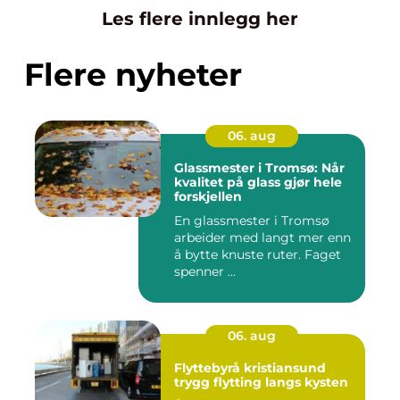
Les flere innlegg her
Flere nyheter
06. aug
Glassmester i Tromsø: Når
kvalitet på glass gjør hele
forskjellen
En glassmester i Tromsø
arbeider med langt mer enn
å bytte knuste ruter. Faget
spenner ...
06. aug
Flyttebyrå kristiansund
trygg flytting langs kysten