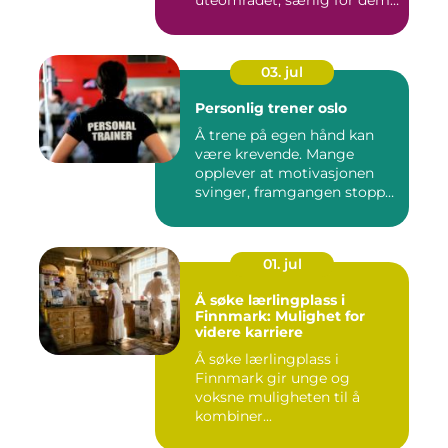
uteområdet, særlig for dem
som vil kombinere...
03. jul
Personlig trener oslo
Å trene på egen hånd kan
være krevende. Mange
opplever at motivasjonen
svinger, framgangen stopper
o...
01. jul
Å søke lærlingplass i
Finnmark: Mulighet for
videre karriere
Å søke lærlingplass i
Finnmark gir unge og
voksne muligheten til å
kombiner...