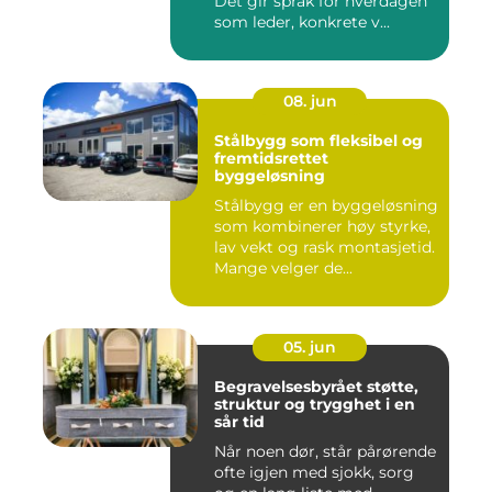
Det gir språk for hverdagen
som leder, konkrete v...
08. jun
Stålbygg som fleksibel og
fremtidsrettet
byggeløsning
Stålbygg er en byggeløsning
som kombinerer høy styrke,
lav vekt og rask montasjetid.
Mange velger de...
05. jun
Begravelsesbyrået støtte,
struktur og trygghet i en
sår tid
Når noen dør, står pårørende
ofte igjen med sjokk, sorg