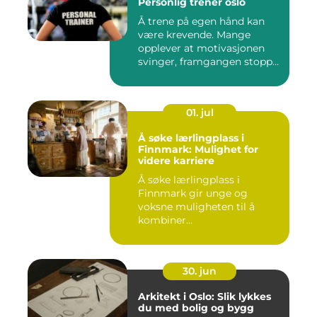
Personlig trener oslo
Å trene på egen hånd kan
være krevende. Mange
opplever at motivasjonen
svinger, framgangen stopper
o...
01. jul
Å søke lærlingplass i
Finnmark: Mulighet for
videre karriere
Å søke lærlingplass i
Finnmark gir unge og
voksne muligheten til å
kombiner...
30. jun
Arkitekt i Oslo: Slik lykkes
du med bolig og bygg