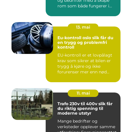
og bedrifter med å skape
rom som både fungerer i
hv...
13. mai
Eu-kontroll oslo slik får du
en trygg og problemfri
kontroll
EU-kontroll er et lovpålagt
krav som sikrer at bilen er
trygg å kjøre og ikke
forurenser mer enn nød...
11. mai
Trafo 230v til 400v slik får
du riktig spenning til
moderne utstyr
Mange bedrifter og
verksteder opplever samme