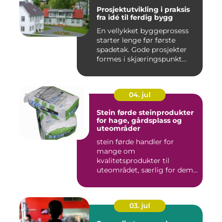
Prosjektutvikling i praksis
fra idé til ferdig bygg
En vellykket byggeprosess
starter lenge før første
spadetak. Gode prosjekter
formes i skjæringspunkt...
04. jul
Stein førde steinprodukter
for hage, gårdsplass og
uteområder
stein førde handler for
mange om
kvalitetsprodukter til
uteområdet, særlig for dem
som vil kombinere...
03. jul