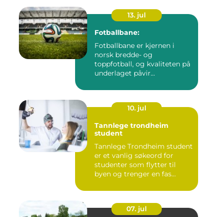
13. jul
Fotballbane:
Fotballbane er kjernen i
norsk bredde- og
toppfotball, og kvaliteten på
underlaget påvir...
10. jul
Tannlege trondheim
student
Tannlege Trondheim student
er et vanlig søkeord for
studenter som flytter til
byen og trenger en fas...
07. jul