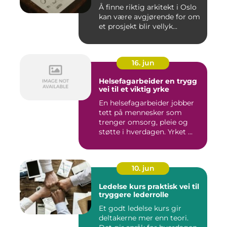
Å finne riktig arkitekt i Oslo
kan være avgjørende for om
et prosjekt blir vellyk...
16. jun
Helsefagarbeider en trygg
vei til et viktig yrke
En helsefagarbeider jobber
tett på mennesker som
trenger omsorg, pleie og
støtte i hverdagen. Yrket ...
10. jun
Ledelse kurs praktisk vei til
tryggere lederrolle
Et godt ledelse kurs gir
deltakerne mer enn teori.