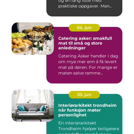
og en lang liste med
praktiske oppgaver. Man...
04. jun
Catering asker: smakfull
mat til små og store
anledninger
Catering Asker handler i dag
om mye mer enn å få levert
mat på døren. For mange er
maten selve ramme...
03. jun
Interiørarkitekt trondheim
når funksjon møter
personlighet
En interiørarkitekt
Trondheim hjelper boligeiere