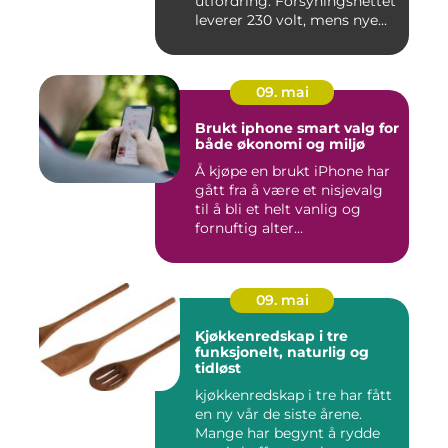
utfordring: Forsyningsnettet
leverer 230 volt, mens nye...
09. mai
Brukt iphone smart valg for
både økonomi og miljø
Å kjøpe en brukt iPhone har
gått fra å være et nisjevalg
til å bli et helt vanlig og
fornuftig alter...
09. mai
Kjøkkenredskap i tre
funksjonelt, naturlig og
tidløst
kjøkkenredskap i tre har fått
en ny vår de siste årene.
Mange har begynt å rydde