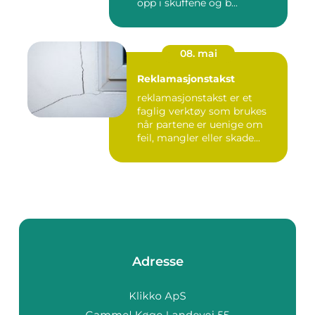
opp i skuffene og b...
08. mai
Reklamasjonstakst
reklamasjonstakst er et
faglig verktøy som brukes
når partene er uenige om
feil, mangler eller skade...
Adresse