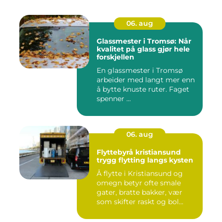
06. aug
Glassmester i Tromsø: Når
kvalitet på glass gjør hele
forskjellen
En glassmester i Tromsø
arbeider med langt mer enn
å bytte knuste ruter. Faget
spenner ...
06. aug
Flyttebyrå kristiansund
trygg flytting langs kysten
Å flytte i Kristiansund og
omegn betyr ofte smale
gater, bratte bakker, vær
som skifter raskt og bol...