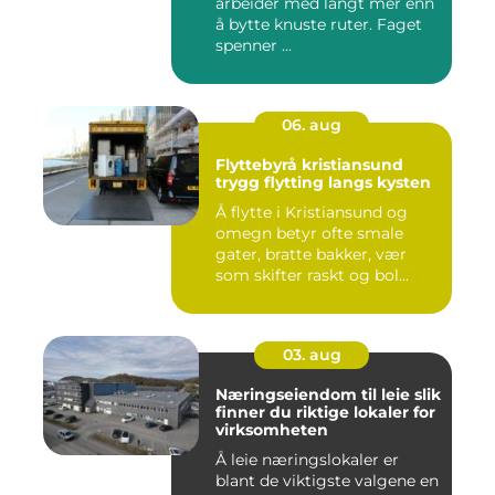
arbeider med langt mer enn
å bytte knuste ruter. Faget
spenner ...
06. aug
Flyttebyrå kristiansund
trygg flytting langs kysten
Å flytte i Kristiansund og
omegn betyr ofte smale
gater, bratte bakker, vær
som skifter raskt og bol...
03. aug
Næringseiendom til leie slik
finner du riktige lokaler for
virksomheten
Å leie næringslokaler er
blant de viktigste valgene en