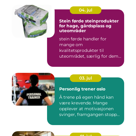
04. jul
Stein førde steinprodukter
for hage, gårdsplass og
uteområder
stein førde handler for
mange om
kvalitetsprodukter til
uteområdet, særlig for dem
som vil kombinere...
03. jul
Personlig trener oslo
Å trene på egen hånd kan
være krevende. Mange
opplever at motivasjonen
svinger, framgangen stopper
o...