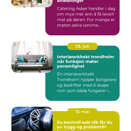
anledninger
Catering Asker handler i dag
om mye mer enn å få levert
mat på døren. For mange er
maten selve ramme...
03. jun
Interiørarkitekt trondheim
når funksjon møter
personlighet
En interiørarkitekt
Trondheim hjelper boligeiere
og bedrifter med å skape
rom som både fungerer i
hv...
13. mai
Eu-kontroll oslo slik får du
en trygg og problemfri