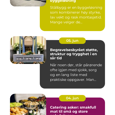
byggeløsning
Stålbygg er en byggeløsning
som kombinerer høy styrke,
lav vekt og rask montasjetid.
Mange velger de...
05. jun
Begravelsesbyrået støtte,
struktur og trygghet i en
sår tid
Når noen dør, står pårørende
ofte igjen med sjokk, sorg
og en lang liste med
praktiske oppgaver. Man...
04. jun
Catering asker: smakfull
mat til små og store