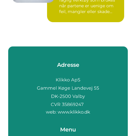
faglig verktøy som brukes
når partene er uenige om
feil, mangler eller skade...
Adresse
web:
www.klikko.dk
Menu