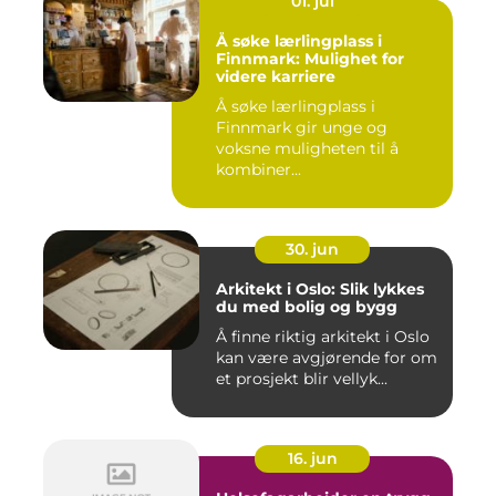
01. jul
Å søke lærlingplass i
Finnmark: Mulighet for
videre karriere
Å søke lærlingplass i
Finnmark gir unge og
voksne muligheten til å
kombiner...
30. jun
Arkitekt i Oslo: Slik lykkes
du med bolig og bygg
Å finne riktig arkitekt i Oslo
kan være avgjørende for om
et prosjekt blir vellyk...
16. jun