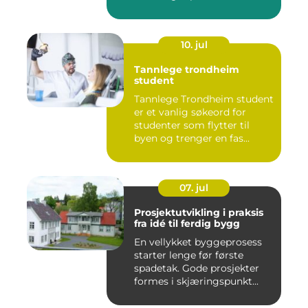
10. jul
Tannlege trondheim
student
Tannlege Trondheim student
er et vanlig søkeord for
studenter som flytter til
byen og trenger en fas...
07. jul
Prosjektutvikling i praksis
fra idé til ferdig bygg
En vellykket byggeprosess
starter lenge før første
spadetak. Gode prosjekter
formes i skjæringspunkt...