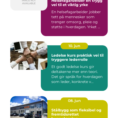
Helsefagarbeider en trygg
vei til et viktig yrke
En helsefagarbeider jobber
tett på mennesker som
trenger omsorg, pleie og
støtte i hverdagen. Yrket ...
10. jun
Ledelse kurs praktisk vei til
tryggere lederrolle
Et godt ledelse kurs gir
deltakerne mer enn teori.
Det gir språk for hverdagen
som leder, konkrete v...
08. jun
Stålbygg som fleksibel og
fremtidsrettet