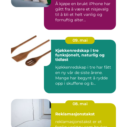
Å kjøpe en brukt iPhone har
gått fra å være et nisjevalg
til å bli et helt vanlig og
fornuftig alter...
09. mai
Kjøkkenredskap i tre
funksjonelt, naturlig og
tidløst
kjøkkenredskap i tre har fått
en ny vår de siste årene.
Mange har begynt å rydde
opp i skuffene og b...
08. mai
Reklamasjonstakst
reklamasjonstakst er et