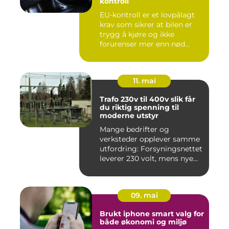
kontroll
EU-kontroll er et lovpålagt
krav som sikrer at bilen er
trygg å kjøre og ikke
forurenser mer enn nød...
11. mai
Trafo 230v til 400v slik får
du riktig spenning til
moderne utstyr
Mange bedrifter og
verksteder opplever samme
utfordring: Forsyningsnettet
leverer 230 volt, mens nye...
09. mai
Brukt iphone smart valg for
både økonomi og miljø