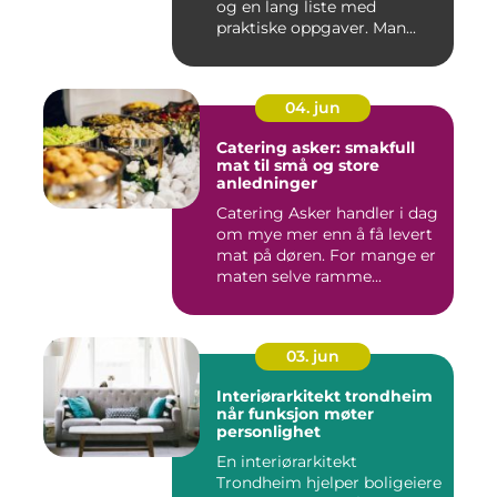
og en lang liste med
praktiske oppgaver. Man...
04. jun
Catering asker: smakfull
mat til små og store
anledninger
Catering Asker handler i dag
om mye mer enn å få levert
mat på døren. For mange er
maten selve ramme...
03. jun
Interiørarkitekt trondheim
når funksjon møter
personlighet
En interiørarkitekt
Trondheim hjelper boligeiere