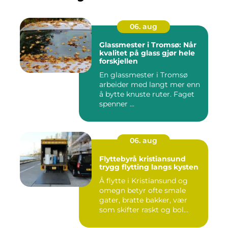
06. aug
Glassmester i Tromsø: Når
kvalitet på glass gjør hele
forskjellen
En glassmester i Tromsø
arbeider med langt mer enn
å bytte knuste ruter. Faget
spenner ...
06. aug
Flyttebyrå kristiansund
trygg flytting langs kysten
Å flytte i Kristiansund og
omegn betyr ofte smale
gater, bratte bakker, vær
som skifter raskt og bol...