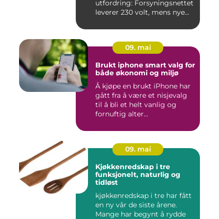
utfordring: Forsyningsnettet
leverer 230 volt, mens nye...
09. mai
Brukt iphone smart valg for
både økonomi og miljø
Å kjøpe en brukt iPhone har
gått fra å være et nisjevalg
til å bli et helt vanlig og
fornuftig alter...
09. mai
Kjøkkenredskap i tre
funksjonelt, naturlig og
tidløst
kjøkkenredskap i tre har fått
en ny vår de siste årene.
Mange har begynt å rydde