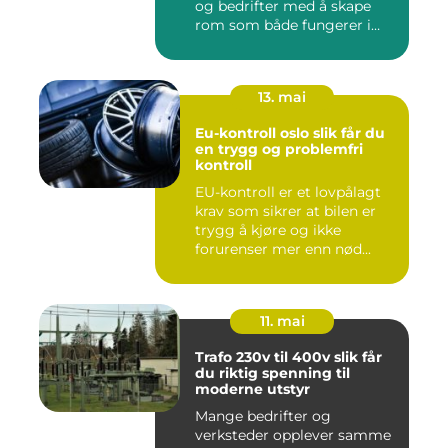
og bedrifter med å skape
rom som både fungerer i
hv...
13. mai
Eu-kontroll oslo slik får du
en trygg og problemfri
kontroll
EU-kontroll er et lovpålagt
krav som sikrer at bilen er
trygg å kjøre og ikke
forurenser mer enn nød...
11. mai
Trafo 230v til 400v slik får
du riktig spenning til
moderne utstyr
Mange bedrifter og
verksteder opplever samme