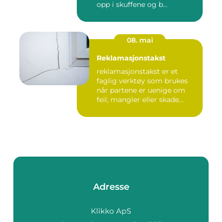
opp i skuffene og b...
08. mai
Reklamasjonstakst
reklamasjonstakst er et
faglig verktøy som brukes
når partene er uenige om
feil, mangler eller skade...
Adresse