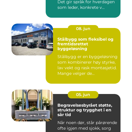
Det gir språk for hverdagen
som leder, konkrete v...
08. jun
Stålbygg som fleksibel og
fremtidsrettet
byggeløsning
Stålbygg er en byggeløsning
som kombinerer høy styrke,
lav vekt og rask montasjetid.
Mange velger de...
05. jun
Begravelsesbyrået støtte,
struktur og trygghet i en
sår tid
Når noen dør, står pårørende
ofte igjen med sjokk, sorg