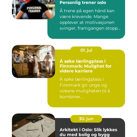
Personlig trener oslo
Å trene på egen hånd kan
være krevende. Mange
opplever at motivasjonen
svinger, framgangen stopper
o...
01. jul
Å søke lærlingplass i
Finnmark: Mulighet for
videre karriere
Å søke lærlingplass i
Finnmark gir unge og
voksne muligheten til å
kombiner...
30. jun
Arkitekt i Oslo: Slik lykkes
du med bolig og bygg