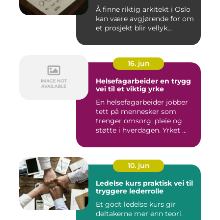
Å finne riktig arkitekt i Oslo
kan være avgjørende for om
et prosjekt blir vellyk...
16. jun
Helsefagarbeider en trygg
vei til et viktig yrke
En helsefagarbeider jobber
tett på mennesker som
trenger omsorg, pleie og
støtte i hverdagen. Yrket ...
10. jun
Ledelse kurs praktisk vei til
tryggere lederrolle
Et godt ledelse kurs gir
deltakerne mer enn teori.