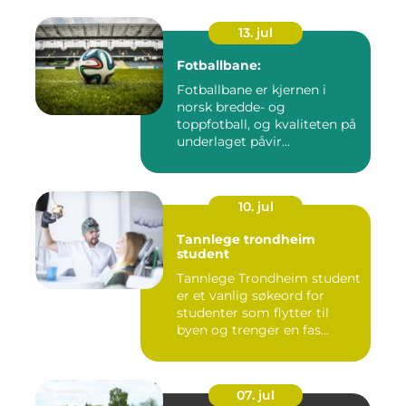
13. jul
Fotballbane:
Fotballbane er kjernen i
norsk bredde- og
toppfotball, og kvaliteten på
underlaget påvir...
10. jul
Tannlege trondheim
student
Tannlege Trondheim student
er et vanlig søkeord for
studenter som flytter til
byen og trenger en fas...
07. jul