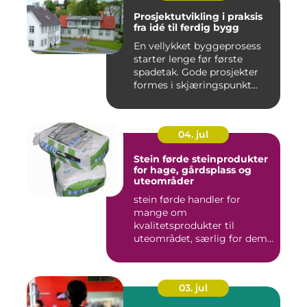
Prosjektutvikling i praksis
fra idé til ferdig bygg
En vellykket byggeprosess
starter lenge før første
spadetak. Gode prosjekter
formes i skjæringspunkt...
04. jul
Stein førde steinprodukter
for hage, gårdsplass og
uteområder
stein førde handler for
mange om
kvalitetsprodukter til
uteområdet, særlig for dem
som vil kombinere...
03. jul